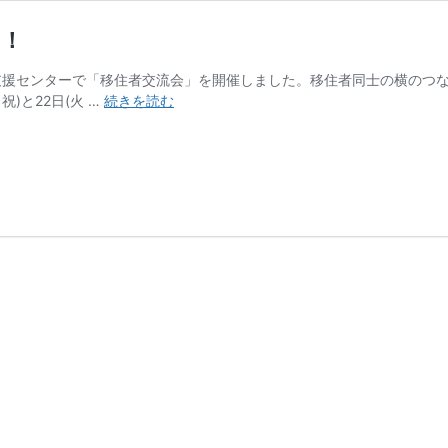
た！
産業支援センターで「移住者交流会」を開催しました。移住者同士の横の
第
祝)と22日(火 …
続きを読む
11
回
徳
島
市
移
住
者
交
流
会
を
開
催
し
ま