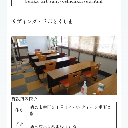
bunka_art/sangyoshienkoryuu.html
リヴィング・ラボとくしま
施設内の様子
徳島市幸町３丁目１４パルティーレ幸町２
住所
階
アク
徳島駅から徒歩約１０分