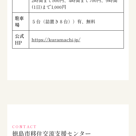
2時間まで500円、4時間まで700円、9時間
(1日)まで1,000円
駐車
５台（詰置き８台））有、無料
場
公式
https://kuramachi.jp/
HP
CONTACT
徳島市移住交流支援センター