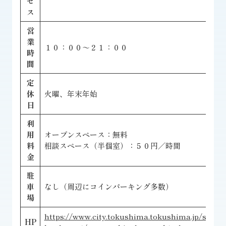
セ
ス
営
業
１０：００～２１：００
時
間
定
休
火曜、年末年始
日
利
用
オープンスペース：無料
料
相談スペース（半個室）：５０円／時間
金
駐
車
なし（周辺にコインパーキング多数）
場
https://www.city.tokushima.tokushima.jp/smph/
HP