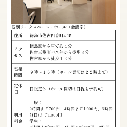
個別ワークスペース・ホール（会議室）
住所
徳島市佐古四番町4-15
徳島駅から車で約４分
アク
佐古三番町バス停から徒歩３分
セス
佐古駅から徒歩１２分
営業
９時～１８時（ホール貸切は２２時まで）
時間
定休
日祝定休（ホール貸切は日祝も予約可）
日
一般：
2時間まで700円、4時間まで1,000円、9時間
利用
(1日)まで1,800円
料金
学生：