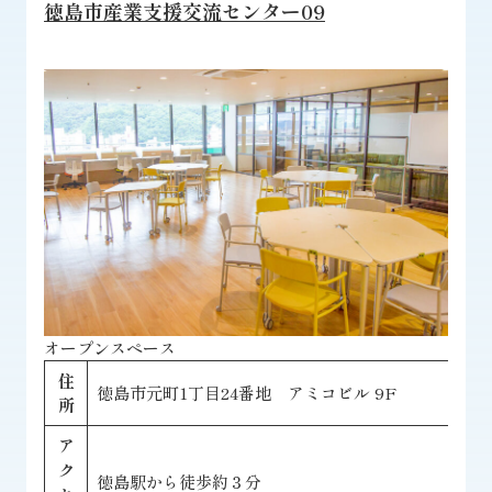
徳島市産業支援交流センター09
オープンスペース
住
徳島市元町1丁目24番地 アミコビル 9F
所
ア
ク
徳島駅から徒歩約３分